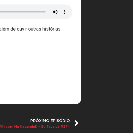
lém de ouvir outras histórias
PRÓXIMO EPISÓDIO
 (com Ma Nagamini) – Eu Tava Lá #274