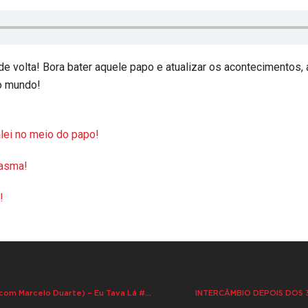
 volta! Bora bater aquele papo e atualizar os acontecimentos, a
o mundo!
lei no meio do papo!
tasma!
!
CURIOSIDADES E HISTÓRIAS CURIOSAS (com Marcelo Duarte) – Eu Tava Lá #272
INTERCÂMBIO DEPOIS DOS 30