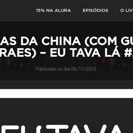
15% NA ALURA
EPISÓDIOS
O LI
SAS DA CHINA (COM G
AES) – EU TAVA LÁ #
Publicado no dia
06/11/2023