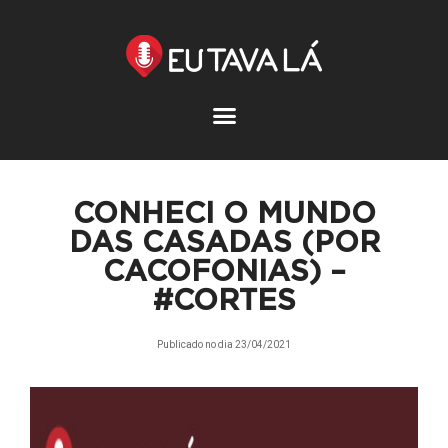
Pular
para
o
conteúdo
CONHECI O MUNDO
DAS CASADAS (POR
CACOFONIAS) –
#CORTES
Publicado no dia
23/04/2021