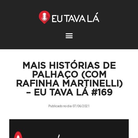
Pular
para
o
conteúdo
MAIS HISTÓRIAS DE
PALHAÇO (COM
RAFINHA MARTINELLI)
– EU TAVA LÁ #169
Publicado no dia
07/06/2021