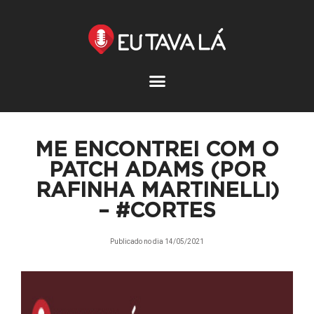
Pular
para
o
conteúdo
ME ENCONTREI COM O
PATCH ADAMS (POR
RAFINHA MARTINELLI)
– #CORTES
Publicado no dia
14/05/2021