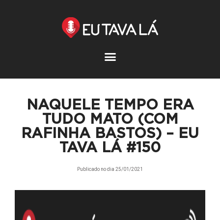
Pular
para
o
conteúdo
NAQUELE TEMPO ERA
TUDO MATO (COM
RAFINHA BASTOS) – EU
TAVA LÁ #150
Publicado no dia
25/01/2021